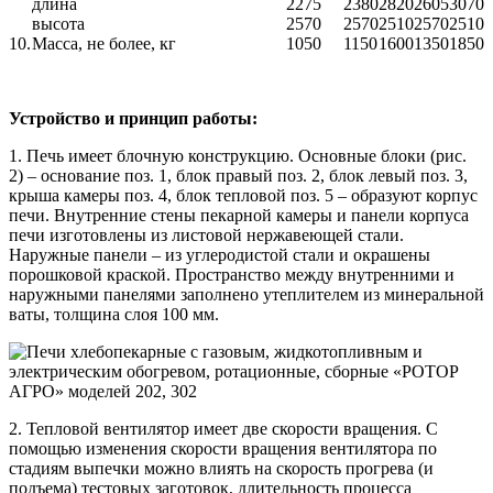
длина
2275
2380
2820
2605
3070
высота
2570
2570
2510
2570
2510
10.
Масса, не более, кг
1050
1150
1600
1350
1850
Устройство и принцип работы:
1. Печь имеет блочную конструкцию. Основные блоки (рис.
2) – основание поз. 1, блок правый поз. 2, блок левый поз. 3,
крыша камеры поз. 4, блок тепловой поз. 5 – образуют корпус
печи. Внутренние стены пекарной камеры и панели корпуса
печи изготовлены из листовой нержавеющей стали.
Наружные панели – из углеродистой стали и окрашены
порошковой краской. Пространство между внутренними и
наружными панелями заполнено утеплителем из минеральной
ваты, толщина слоя 100 мм.
2. Тепловой вентилятор имеет две скорости вращения. С
помощью изменения скорости вращения вентилятора по
стадиям выпечки можно влиять на скорость прогрева (и
подъема) тестовых заготовок, длительность процесса