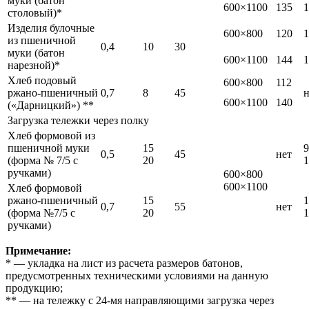
муки (батон
600×1100
135
1
столовый)*
Изделия булочные
600×800
120
1
из пшеничной
0,4
10
30
муки (батон
600×1100
144
1
нарезной)*
Хлеб подовый
600×800
112
ржано-пшеничный
0,7
8
45
н
600×1100
140
(«Дарницкий») **
Загрузка тележки через полку
Хлеб формовой из
пшеничной муки
15
9
0,5
45
нет
(форма № 7/5 с
20
1
ручками)
600×800
600×1100
Хлеб формовой
ржано-пшеничный
15
1
0,7
55
нет
(форма №7/5 с
20
1
ручками)
Примечание:
* — укладка на лист из расчета размеров батонов,
предусмотренных техническими условиями на данную
продукцию;
** — на тележку с 24-мя направляющими загрузка через