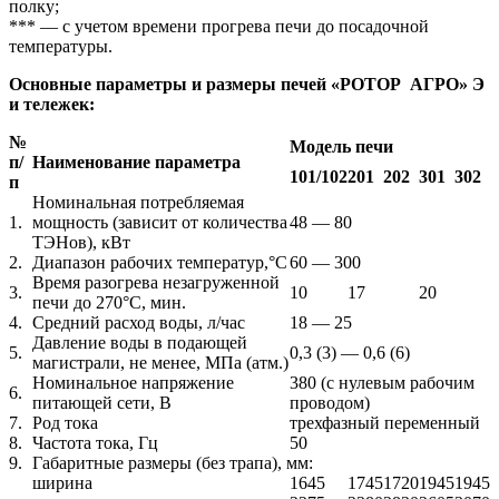
полку;
*** — с учетом времени прогрева печи до посадочной
температуры.
Основные параметры и размеры печей «РОТОР АГРО» Э
и тележек:
№
Модель печи
п/
Наименование параметра
101/102
201
202
301
302
п
Номинальная потребляемая
1.
мощность (зависит от количества
48 — 80
ТЭНов), кВт
2.
Диапазон рабочих температур,°С
60 — 300
Время разогрева незагруженной
3.
10
17
20
печи до 270°С, мин.
4.
Средний расход воды, л/час
18 — 25
Давление воды в подающей
5.
0,3 (3) — 0,6 (6)
магистрали, не менее, МПа (атм.)
Номинальное напряжение
380 (с нулевым рабочим
6.
питающей сети, В
проводом)
7.
Род тока
трехфазный переменный
8.
Частота тока, Гц
50
9.
Габаритные размеры (без трапа), мм:
ширина
1645
1745
1720
1945
1945