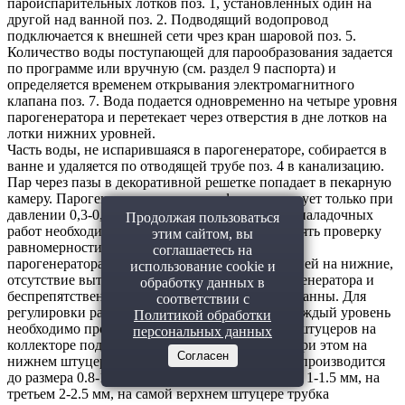
пароиспарительных лотков поз. 1, установленных один на
другой над ванной поз. 2. Подводящий водопровод
подключается к внешней сети чрез кран шаровой поз. 5.
Количество воды поступающей для парообразования задается
по программе или вручную (см. раздел 9 паспорта) и
определяется временем открывания электромагнитного
клапана поз. 7. Вода подается одновременно на четыре уровня
парогенератора и перетекает через отверстия в дне лотков на
лотки нижних уровней.
Часть воды, не испарившаяся в парогенераторе, собирается в
ванне и удаляется по отводящей трубе поз. 4 в канализацию.
Пар через пазы в декоративной решетке попадает в пекарную
камеру. Парогенератор нормально функционирует только при
давлении 0,3-0,6 МПа. При проведении пуско-наладочных
Продолжая пользоваться
работ необходимо на холодной печи осуществлять проверку
этим сайтом, вы
равномерности подачи воды на четыре уровня
соглашаетесь на
парогенератора, ее протекания с верхних уровней на нижние,
использование cookie и
отсутствие вытекания воды минуя лотки парогенератора и
обработку данных в
беспрепятственное удаление избытка воды из ванны. Для
соответствии с
регулировки равномерности подачи воды на каждый уровень
Политикой обработки
необходимо произвести сплющивание концов штуцеров на
персональных данных
коллекторе подводящего водопровода поз. 3. При этом на
Согласен
нижнем штуцере сплющивание стенок трубки производится
до размера 0.8-1мм, на втором снизу до размера 1-1.5 мм, на
третьем 2-2.5 мм, на самой верхнем штуцере трубка