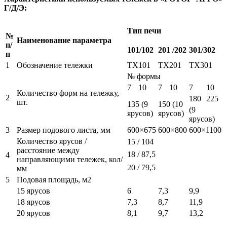
Г/Д/Э:
Тип печи
№
Наименование параметра
п/
101/102
201 /202
301/302
п
1
Обозначение тележки
ТХ101
ТХ201
ТХ301
№ формы
7
10
7
10
7
10
Количество форм на тележку,
2
180
225
шт.
135 (9
150 (10
(9
ярусов)
ярусов)
ярусов)
3
Размер подового листа, мм
600×675
600×800
600×1100
Количество ярусов /
15 / 104
расстояние между
18 / 87,5
4
направляющими тележек, кол/
20 / 79,5
мм
5
Подовая площадь, м2
15 ярусов
6
7,3
9,9
18 ярусов
7,3
8,7
11,9
20 ярусов
8,1
9,7
13,2