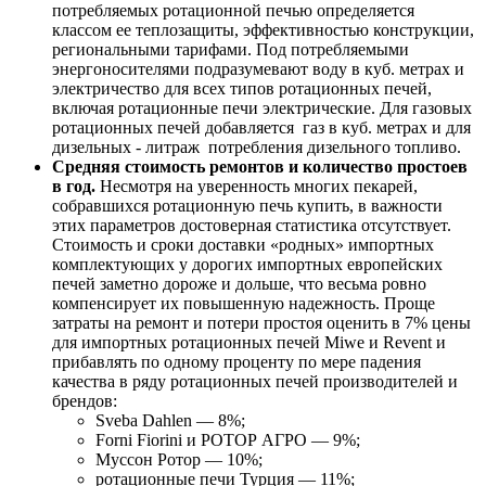
потребляемых ротационной печью определяется
классом ее теплозащиты, эффективностью конструкции,
региональными тарифами. Под потребляемыми
энергоносителями подразумевают воду в куб. метрах и
электричество для всех типов ротационных печей,
включая ротационные печи электрические. Для газовых
ротационных печей добавляется газ в куб. метрах и для
дизельных - литраж потребления дизельного топливо.
Средняя стоимость ремонтов и количество простоев
в год.
Несмотря на уверенность многих пекарей,
собравшихся ротационную печь купить, в важности
этих параметров достоверная статистика отсутствует.
Стоимость и сроки доставки «родных» импортных
комплектующих у дорогих импортных европейских
печей заметно дороже и дольше, что весьма ровно
компенсирует их повышенную надежность. Проще
затраты на ремонт и потери простоя оценить в 7% цены
для импортных ротационных печей Miwe и Revent и
прибавлять по одному проценту по мере падения
качества в ряду ротационных печей производителей и
брендов:
Sveba Dahlen — 8%;
Forni Fiorini и РОТОР АГРО — 9%;
Муссон Ротор — 10%;
ротационные печи Турция — 11%;