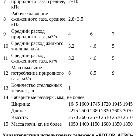
7
природного газа, среднее,
2÷10
кПа
Рабочее давление
8
сжиженного газа, среднее,
2,8÷3,5
кПа
Средний расход
9
4
6
7
природного газа, м3/ч
Средний расход жидкого
10
3,2
4,6
5
топлива, кг/ч
Средний расход
11
3,2
4,6
5
сжиженного газа, кг/ч
Максимальное
12
потребление природного
6
8,5
9
газа, м
3
/ч
Количество стеллажных
13
1
тележек, шт
14
Габаритные размеры, мм:, не более
Ширина:
1645
1600
1745
1720
1945
1945
Длина:
2275
2500
2380
2820
2605
3070
Высота:
2570
2605
2570
2510
2570
2510
15
Масса печи, кг, не более
1050
1400
1150
1600
1350
1850
Характеристики используемых тележек в «РОТОР АГРО»