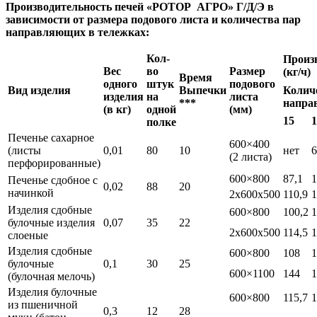
Производительность печей «РОТОР АГРО» Г/Д/Э в
зависимости от размера подового листа и количества пар
направляющих в тележках:
Кол-
Произ
Вес
во
Размер
(кг/ч)
Время
одного
штук
подового
Вид изделия
Выпечки
Колич
изделия
на
листа
***
напра
(в кг)
одной
(мм)
15
1
полке
Печенье сахарное
600×400
(листы
0,01
80
10
нет
6
(2 листа)
перфорированные)
600×800
87,1
1
Печенье сдобное с
0,02
88
20
начинкой
2x600x500
110,9
1
Изделия сдобные
600×800
100,2
1
булочные изделия
0,07
35
22
2x600x500
114,5
1
слоеные
Изделия сдобные
600×800
108
1
булочные
0,1
30
25
600×1100
144
1
(булочная мелочь)
Изделия булочные
600×800
115,7
1
из пшеничной
0,3
12
28