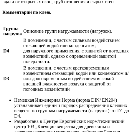
вдали от открытых окон, труб отопления и сырых стен.
Комментарий по клею.
Группа
Описание групп нагружаемости (нагрузок).
нагрузок
В помещении, с частым сильным воздействием
стекающей водой или конденсатом;
D4
для наружного применения, с защитой от погодных
воздействий, однако с определённой защитой
поверхности.
В помещении, с частым кратковременным
воздействием стекающей водой или конденсатом и/
D3
или долговременным воздействием высокой
внешней влажностью воздуха с защитой от
погодных воздействий
Немецкая Инженерная Норма (норма DIN/ EN204)
устанавливает единый порядок распределения клеящих
веществ по группам нагружаемости (нагрузок): от D1 до
D4.
Разработана в Центре Европейских норм/технический
центр 103 „Клеящие вещества для древесины и
деревосодержащих материалов», действует: Бельгия,