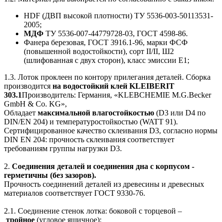
HDF (ДВП высокой плотности) ТУ 5536-003-50113531-
2005;
МДФ
ТУ 5536-007-44779728-03, ГОСТ 4598-86.
Фанера березовая, ГОСТ 3916.1-96, марки ФСФ
(повышенной водостойкости), сорт II/II, Ш2
(шлифованная с двух сторон), класс эмиссии Е1;
1.3. Лоток проклеен по контору прилегания деталей. Сборка
производится
на водостойкий клей KLEIBERIT
303.1
Производитель: Германия, «KLEBCHEMIE M.G.Becker
GmbH & Co. KG»,
Обладает
максимальной влагостойкостью
(D3 или D4 по
DIN/EN 204) и температуростойкостью (WATT 91).
Сертифицированное качество склеивания D3, согласно нормы
DIN EN 204: прочность склеивания соответствует
требованиям группы нагрузки D3.
2.
Соединения деталей и соединения дна с корпусом -
герметичны (без зазоров).
Прочность соединений деталей из древесины и древесных
материалов соответствует ГОСТ 9330-76.
2.1. Соединение стенок лотка: боковой с торцевой –
тройное
(угловое ящичное):