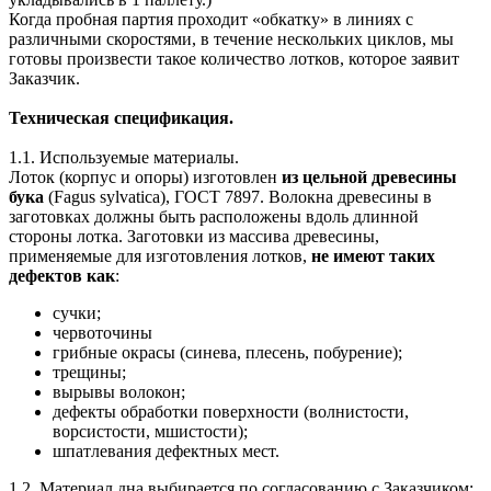
Когда пробная партия проходит «обкатку» в линиях с
различными скоростями, в течение нескольких циклов, мы
готовы произвести такое количество лотков, которое заявит
Заказчик.
Техническая спецификация.
1.1. Используемые материалы.
Лоток (корпус и опоры) изготовлен
из цельной древесины
бука
(Fagus sylvatica), ГОСТ 7897. Волокна древесины в
заготовках должны быть расположены вдоль длинной
стороны лотка. Заготовки из массива древесины,
применяемые для изготовления лотков,
не имеют таких
дефектов как
:
сучки;
червоточины
грибные окрасы (синева, плесень, побурение);
трещины;
вырывы волокон;
дефекты обработки поверхности (волнистости,
ворсистости, мшистости);
шпатлевания дефектных мест.
1.2. Материал дна выбирается по согласованию с Заказчиком: