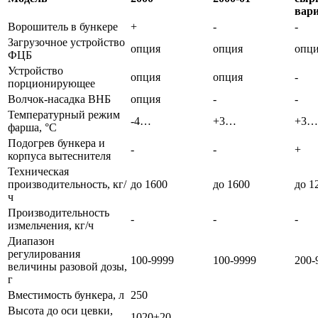
вар
Ворошитель в бункере
+
-
-
Загрузочное устройство
опция
опция
опц
ФЦБ
Устройство
опция
опция
-
порционирующее
Волчок-насадка ВНБ
опция
-
-
Температурный режим
-4…
+3…
+3…
фарша, °C
Подогрев бункера и
-
-
+
корпуса вытеснителя
Техническая
производительность, кг/
до 1600
до 1600
до 1
ч
Производительность
-
-
-
измельчения, кг/ч
Диапазон
регулирования
100-9999
100-9999
200-
величины разовой дозы,
г
Вместимость бункера, л
250
Высота до оси цевки,
1020±20