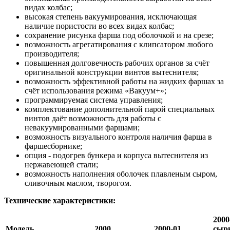
видах колбас;
высокая степень вакуумирования, исключающая
наличие пористости во всех видах колбас;
сохранение рисунка фарша под оболочкой и на срезе;
возможность агрегатирования с клипсатором любого
производителя;
повышенная долговечность рабочих органов за счёт
оригинальной конструкции винтов вытеснителя;
возможность эффективной работы на жидких фаршах за
счёт использования режима «Вакуум+»;
программируемая система управления;
комплектование дополнительной парой специальных
винтов даёт возможность для работы с
невакуумированными фаршами;
возможность визуального контроля наличия фарша в
фаршесборнике;
опция - подогрев бункера и корпуса вытеснителя из
нержавеющей стали;
возможность наполнения оболочек плавленым сыром,
сливочным маслом, творогом.
Технические характеристики:
2000
Модель
2000
2000-01
сыр