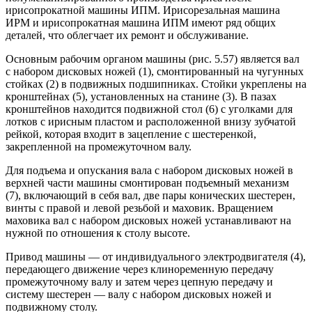
ирисопрокатной машины ИПМ. Ирисорезальная машина
ИРМ и ирисопрокатная машина ИПМ имеют ряд общих
деталей, что облегчает их ремонт и обслуживание.
Основным рабочим органом машины (рис. 5.57) является вал
с набором дисковых ножей (1), смонтированный на чугунных
стойках (2) в подвижных подшипниках. Стойки укреплены на
кронштейнах (5), установленных на станине (3). В пазах
кронштейнов находится подвижной стол (6) с уголками для
лотков с ирисным пластом и расположенной внизу
зубчатой
рейкой, которая входит в зацепление с шестеренкой,
закрепленной на промежуточном валу.
Для подъема и опускания вала с набором дисковых ножей в
верхней части машины смонтирован подъемный механизм
(7), включающий в себя вал, две пары конических шестерен,
винты с правой и левой резьбой и маховик. Вращением
маховика вал с набором дисковых ножей устанавливают на
нужной по отношения к столу высоте.
Привод машины — от индивидуального электродвигателя (4),
передающего движение через клиноременную передачу
промежуточному валу и затем через цепную передачу и
систему шестерен — валу с набором дисковых ножей и
подвижному столу.