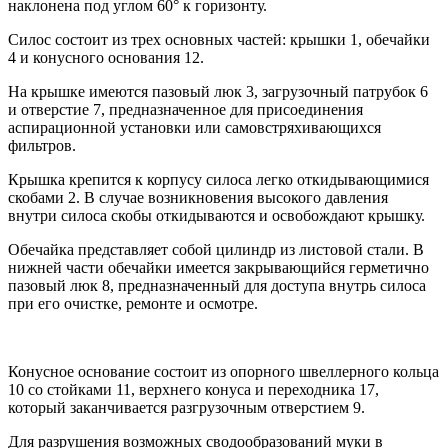
наклонена под углом 60° к горизонту.
Силос состоит из трех основных частей: крышки 1, обечайки
4 и конусного основания 12.
На крышке имеются пазовый люк 3, загрузочный патрубок 6
и отверстие 7, предназначенное для присоединения
аспирационной установки или самовстряхивающихся
фильтров.
Крышка крепится к корпусу силоса легко откидывающимися
скобами 2. В случае возникновения высокого давления
внутри силоса скобы откидываются и освобождают крышку.
Обечайка представляет собой цилиндр из листовой стали. В
нижней части обечайки имеется закрывающийся герметично
пазовый люк 8, предназначенный для доступа внутрь силоса
при его очистке, ремонте и осмотре.
Конусное основание состоит из опорного швеллерного кольца
10 со стойками 11, верхнего конуса и переходника 17,
который заканчивается разгрузочным отверстием 9.
Для разрушения возможных сводообразований муки в