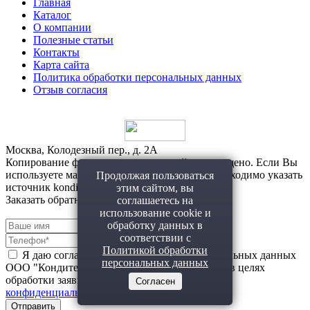
Главная
Каталог
О компании
Полезные статьи
Контакты
Карта сайта
Политика обработки персональных данных
Отзыв согласия
Москва, Колодезный пер., д. 2А
Копирование фото и материалов с сайта запрещено. Если Вы
используете материалы с нашего сайта, то необходимо указать
Продолжая пользоваться
источник konditerhlebprom.ru
этим сайтом, вы
Заказать обратный звонок!
соглашаетесь на
использование cookie и
обработку данных в
соответствии с
Политикой обработки
Я даю согласие на обработку моих персональных данных
персональных данных
ООО "Кондитерхлебпром" (ИНН 7710664337) в целях
обработки заявки и обратной связи.
Политика
Согласен
конфиденциальности
*