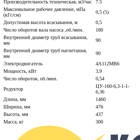
Производительность техническая, м
3
/час
7.5
Максимальное рабочее давление, мПа
0,5 (5)
(кГс/см)
Допустимая высота всасывания, м
0,5
Число оборотов вала насоса ,об./мин.
180
Внутренний диаметр труб всасывания,
90
мм
Внутренний диаметр труб нагнетания,
90
мм
Электродвигатель
4А112МВ6
Мощность, кВт
3,9
Число оборотов, об./мин.
0,54
ЦУ-160-6,3-1-1-
Редуктор
6,36
Длина, мм
1460
Ширина, мм
476
Высота, мм
437
Масса, кг
300