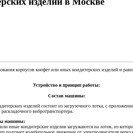
ерских изделий в Москве
ования корпусов конфет или иных кондитерских изделий и равн
Устройство и принцип работы:
Состав машины:
дитерских изделий состоит из загрузочного лотка, с проложенн
о
раскладочного вибротранспортера.
ты машины:
или иные кондитерские изделия загружаются на лоток, из котор
ер получает колебательное движение от электродвигателя чер