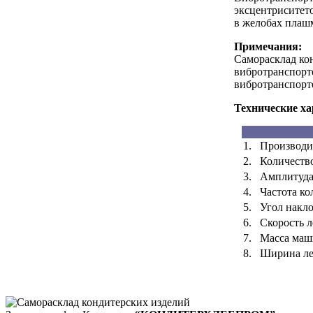
эксцентриситето
в желобах плаш
Примечания:
Саморасклад ко
вибротранспорт
вибротранспорте
Технические ха
1.
Производи
2.
Количество
3.
Амплитуда
4.
Частота ко
5.
Угол накло
6.
Скорость л
7.
Масса маш
8.
Ширина ле