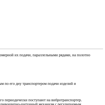
омерной их подачи, параллельными рядами, на полотно
ым по его дну транспортером подачи изделий и
ого периодически поступают на вибротранспортер.
ез кривошипно-шатунный механизм с регулируемым