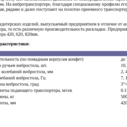
м. На вибротранспортере, благодаря специальному профилю его
мя, рядами и далее поступают на полотно приемного транспорт
ндитерских изделий, выпускаемый предприятием в отличие от а
ера, то есть различную производительность раскладки. Предпр
ра 420, 620, 820мм.
рактеристики:
тельность (по помадным корпусам конфет)
до 
 ручьев вибростола, шт.
10,
 колебаний вибростола, мм
2, 4
лебаний вибростола, Гц
7, 
на вибростола, град
3°+
енты подающего транспортера, м/сек
0.1
ины, кг
50
нты, мм
420