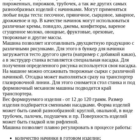
пироженных, пирожков, трубочек, а так же других самых
разнообразных изделий с начинками. Могут применяться
любые виды теста: песочное, пряничное, сырцовое, заварное,
дрожжевое и пр. В качестве начинок могут использоваться
различные кремы, повидло, джемы, конфитюры, вареное
сгущенное молоко, овощные, фруктовые, ореховые,
творожные и другие массы.
Машина позволяет изготавливать двухцветную продукцию с
различными рисунками. Для этого в бункер для начинки
загружается тесто другого цвета (например с добавкой какао),
а в экструдер станка вставляется специальная насадка. Для
получения определенного рисунка используется своя насадка.
На машине можно отсаживать творожные сырки с различной
начинкой. Отсадка может выполняться сразу на транспортер
глазировочной линии. Для этого снимается стол станка и под
формовочный механизм машины подводится край
транспортера.
Вес формируемого изделия - от 12 до 120 грамм. Размер
изделия подбирается сменными насадками. Форма изделий
может быть самой разнообразной: круглой, овальной, в виде
трубочек, палочек, подушечек и пр. Поверхность изделий
может быть гладкой или рифленой.
Машина позволяет плавно регулировать в процессе работы:
количество начинки в готовом изделии;